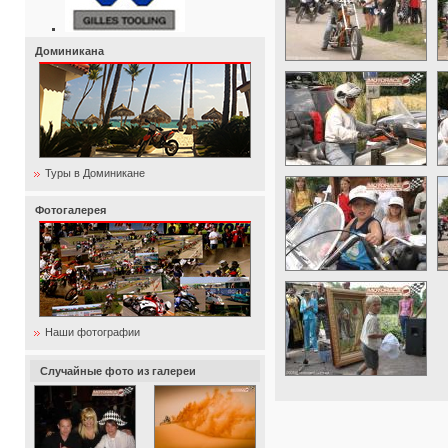
Доминикана
Туры в Доминикане
Фотогалерея
Наши фотографии
Случайные фото из галереи